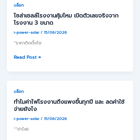
ต่อ
โซ
บล็อก
เดือน
ล่า
โซล่าเซลล์โรงงานคุ้มไหม เปิดตัวเลขจริงจาก
ทำได้
เซลล์
โรงงาน 3 ขนาด
ยัง
โรงงาน
ไง
i-power-solar
/
15/06/2026
คุ้ม
ไหม
“ราคาติดตั้งโซ
เปิด
ตัวเลข
Read Post »
จริง
จาก
โรงงาน
3
ทำไม
บล็อก
ขนาด
ค่า
ทำไมค่าไฟโรงงานถึงแพงขึ้นทุกปี และ ลดค่าใช้
ไฟ
จ่ายยังไง
โรงงาน
i-power-solar
/
15/06/2026
ถึง
แพง
“”ค่าไฟเ
ขึ้น